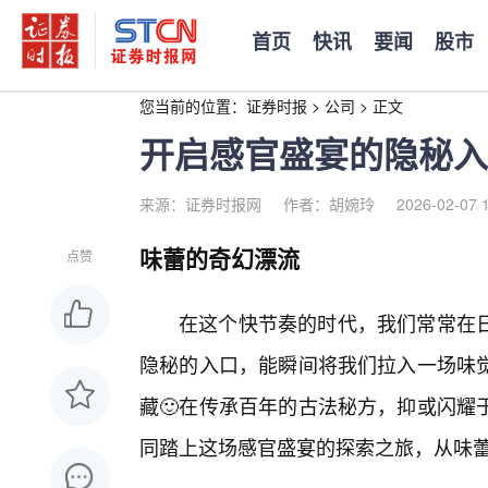
首页
快讯
要闻
股市
您当前的位置：
证券时报
>
公司
>
正文
开启感官盛宴的隐秘入
来源：证券时报网
作者：胡婉玲
2026-02-07 
味蕾的奇幻漂流
点赞
在这个快节奏的时代，我们常常在
隐秘的入口，能瞬间将我们拉入一场味
藏🙂在传承百年的古法秘方，抑或闪耀
同踏上这场感官盛宴的探索之旅，从味