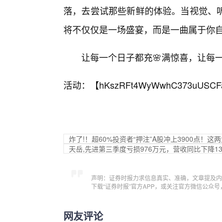
落，去尝试那些新鲜的体验。当视觉、
将不仅仅是一场盛宴，而是一曲属于你
让每一个日子都充🌸满惊喜，让每
活动：【
hKszRFt4WyWwhC373uUSCF
炸了!！超60%投资者“押注”A股冲上3900点！这
天岳,先进第三季度亏损976万元，营收同比下降13
声明：证券时报力求信息真实、准确，文章提及内
下载“证券时报”官方APP，或关注官方微信公众
网友评论